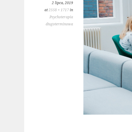
2 lipca, 2019
at
2558 × 1717
in
Psychoterapia
długoterminowa