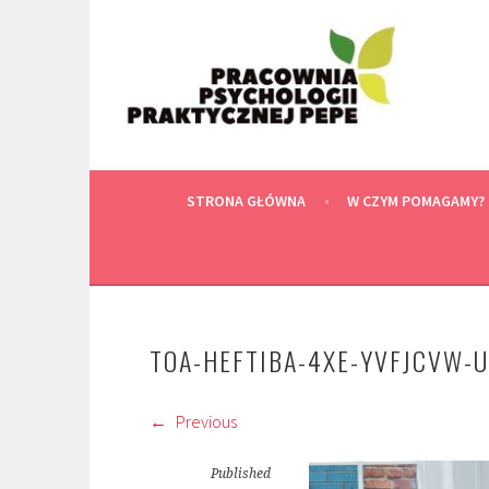
Skip
to
content
STRONA GŁÓWNA
W CZYM POMAGAMY?
TOA-HEFTIBA-4XE-YVFJCVW-
Previous
Published