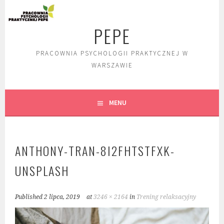
Skip
to
PEPE
content
PRACOWNIA PSYCHOLOGII PRAKTYCZNEJ W
WARSZAWIE
MENU
ANTHONY-TRAN-8I2FHTSTFXK-
UNSPLASH
Published
2 lipca, 2019
at
3246 × 2164
in
Trening relaksacyjny