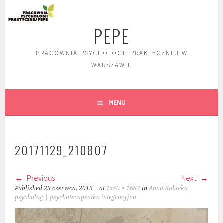
Skip
to
PEPE
content
PRACOWNIA PSYCHOLOGII PRAKTYCZNEJ W
WARSZAWIE
MENU
20171129_210807
Previous
Next
Published
29 czerwca, 2019
at
1550 × 1684
in
Anna Kubicka |
psycholog | psychoterapeutka integracyjna