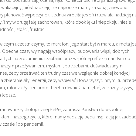
 wakacyjny, niósł nadzieję, że najgorsze mamy za sobą, zniesiono
śmy planować wypoczynek. Jednak wróciła jesień i rozwiała nadzieję n
liśmy w drugą falę zachorowań, która obok lęku i niepokoju, niesie
ości, złości, frustracji.
w czym uczestniczymy, to maraton, jego start był w marcu, a meta jes
a. Obecne czasy wymagają współpracy, budowania więzi, dobrych
artych na zrozumieniu i zaufaniu oraz wspólnej refleksji nad tym co
ad naszym przeżywaniem, myślami, potrzebami, doświadczanymi
nse, żeby przetrwać ten trudny czas we względnie dobrej kondycji
a zbieranie siły i energii, żeby wspierać i towarzyszyć innym, tu przed
m, młodzieży, seniorom. Trzeba również pamiętać, że każdy kryzys,
 lepsze.
Pracowni Psychologicznej PePe, zaprasza Państwa do wspólnej
ektami naszego życia, które mamy nadzieję będą inspiracją jak zadbać
 w czasie i po pandemii.