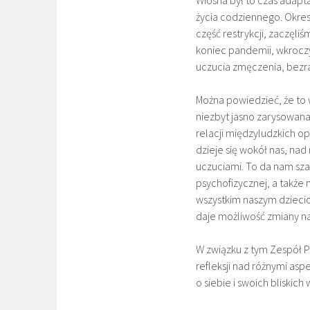
życia codziennego. Okres
część restrykcji, zaczęli
koniec pandemii, wkroczy
uczucia zmęczenia, bezradn
Można powiedzieć, że to 
niezbyt jasno zarysowan
relacji międzyludzkich op
dzieje się wokół nas, n
uczuciami. To da nam sza
psychofizycznej, a także n
wszystkim naszym dziecio
daje możliwość zmiany na
W związku z tym Zespół 
refleksji nad różnymi asp
o siebie i swoich bliskich