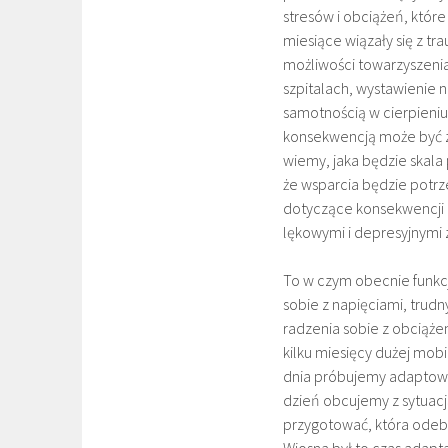
stresów i obciążeń, które
miesiące wiązały się z tra
możliwości towarzyszenia
szpitalach, wystawienie 
samotnością w cierpieniu,
konsekwencją może być z
wiemy, jaka będzie skala
że wsparcia będzie potrz
dotyczące konsekwencji 
lękowymi i depresyjnymi z
To w czym obecnie funkc
sobie z napięciami, trud
radzenia sobie z obciąże
kilku miesięcy dużej mo
dnia próbujemy adaptować
dzień obcujemy z sytuacją
przygotować, która odebr
Wiosna był to czas adapta