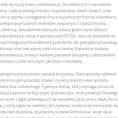
 stały się naszą nową codziennością. Dla niektórych z nas ostatnie
umą- ciężki przebieg choroby, hospitalizacja, śmierć bliskich, brak
 im w szpitalu i pożegnania. Praca na pierwszym froncie w karetkach,
na ekspozycje ludzkich dramatów związanych z ciężką chorobą,
 śmiercią, niewątpliwie należą do sytuacji granicznych, których
aburzenie po stresie traumatycznym (PTSD). Jeszcze dokładnie nie
 psychologicznych konsekwencji pandemii, ale specjaliści przewidują,
ebować znacznie więcej osób niż wcześniej. Najnowsze badania
koronawirusa, mówią o kolejnej pandemii związanej z zaburzeniami
arówno u osób dorosłych, jak dzieci i młodzieży.
jonujemy jest na pewno sytuacją kryzysową. Stare sposoby radzenia
nymi emocjami przestały działać i musimy znaleźć nowe sposoby
niami dnia codziennego. Żyjemy w stresie, który wymaga od nas od
bilizacji na poziomie fizycznym, poznawczym, emocjonalnym. Każdeg
 się do ciągle zmieniających się warunków życia, pracy, nauki. Na co
, z którą nigdy nie mieliśmy do czynienia, na którą nie można było się
ała nam złudzenia, że jesteśmy w stanie kontrolować swoje życie.
cji do poczucia zagrożenia, lęku, konieczności reorganizacji swojego