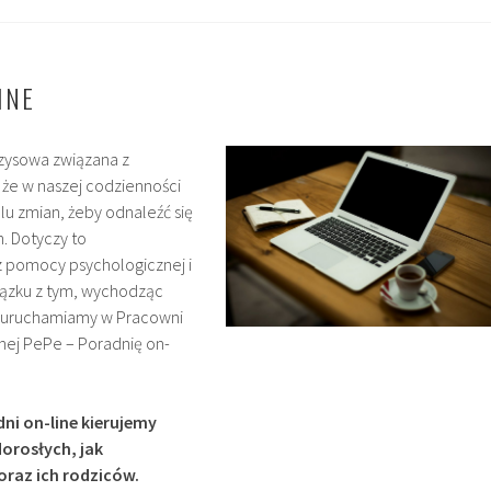
INE
zysowa związana z
że w naszej codzienności
u zmian, żeby odnaleźć się
. Dotyczy to
z pomocy psychologicznej i
iązku z tym, wychodząc
 uruchamiamy w Pracowni
nej PePe – Poradnię on-
dni on-line kierujemy
orosłych, jak
 oraz ich rodziców.