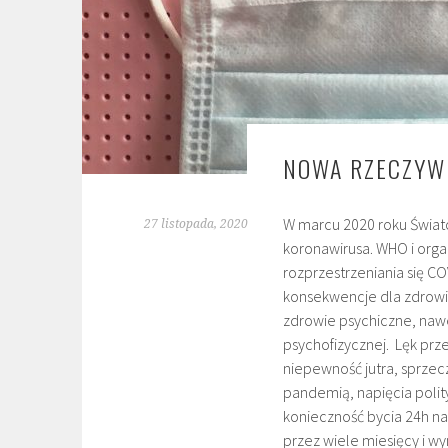
NOWA RZECZYW
W marcu 2020 roku Świat
27 listopada, 2020
koronawirusa. WHO i orga
rozprzestrzeniania się CO
konsekwencje dla zdrowia
zdrowie psychiczne, nawe
psychofizycznej. Lęk pr
niepewność jutra, sprzec
pandemią, napięcia polit
konieczność bycia 24h na
przez wiele miesięcy i wy