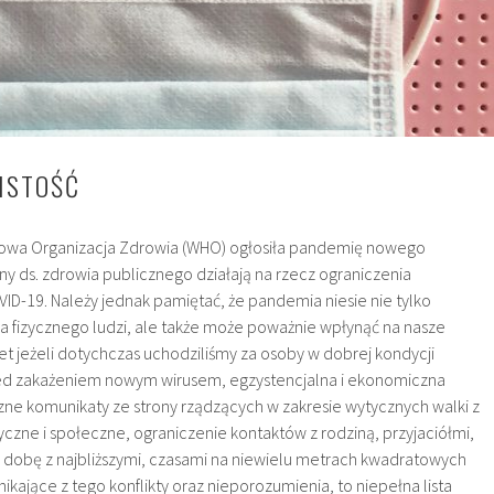
ISTOŚĆ
owa Organizacja Zdrowia (WHO) ogłosiła pandemię nowego
ny ds. zdrowia publicznego działają na rzecz ograniczenia
VID-19. Należy jednak pamiętać, że pandemia niesie nie tylko
 fizycznego ludzi, ale także może poważnie wpłynąć na nasze
t jeżeli dotychczas uchodziliśmy za osoby w dobrej kondycji
zed zakażeniem nowym wirusem, egzystencjalna i ekonomiczna
zne komunikaty ze strony rządzących w zakresie wytycznych walki z
yczne i społeczne, ograniczenie kontaktów z rodziną, przyjaciółmi,
 dobę z najbliższymi, czasami na niewielu metrach kwadratowych
nikające z tego konflikty oraz nieporozumienia, to niepełna lista