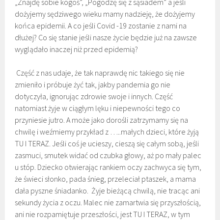
„Znajdę sobie kogoś”, „Pogodzę się z sąsiadem” a jeśli
dożyjemy sędziwego wieku mamy nadzieję, że dożyjemy
końca epidemii. A co jeśli Covid -19 zostanie z nami na
dłużej? Co się stanie jeśli nasze życie będzie już na zawsze
wyglądało inaczej niż przed epidemią?
Część z nas udaje, że tak naprawdę nic takiego się nie
zmieniło i próbuje żyć tak, jakby pandemia go nie
dotyczyła, ignorując zdrowie swoje i innych. Część
natomiast żyje w ciągłym lęku i niepewności tego co
przyniesie jutro. A może jako dorośli zatrzymamy się na
chwilę i weźmiemy przykład z …..małych dzieci, które żyją
TU I TERAZ. Jeśli coś je ucieszy, cieszą się całym sobą, jeśli
zasmuci, smutek widać od czubka głowy, aż po mały palec
u stóp. Dziecko otwierając rankiem oczy zachwyca się tym,
że świeci słonko, pada śnieg, przeleciał ptaszek, a mama
dała pyszne śniadanko. Żyje bieżącą chwilą, nie tracąc ani
sekundy życia z oczu. Malec nie zamartwia się przyszłością,
ani nie rozpamiętuje przeszłości, jest TU I TERAZ, w tym