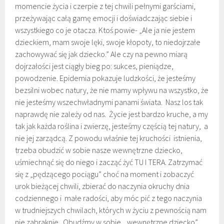
momencie życia i czerpie z tej chwili pełnymi garściami,
przeżywając całą gamę emocji i doświadczając siebie i
wszystkiego co je otacza. Ktoś powie- „Ale ja nie jestem
dzieckiem, mam swoje lęki, swoje kłopoty, to niedojrzałe
zachowywać się jak dziecko.” Ale czy na pewno miarą
dojrzałości jest ciągły bieg po: sukces, pieniądze,
powodzenie. Epidemia pokazuje ludzkości, że jesteśmy
bezsilni wobec natury, że nie mamy wpływu na wszystko, że
nie jesteśmy wszechwładnymi panami świata. Nasz los tak
naprawdę nie zależy od nas. Życie jest bardzo kruche, a my
tak jak każda roślina i zwierzę, jesteśmy częścią tej natury, a
nie jej zarządcą. Z powodu właśnie tej kruchości istnienia,
trzeba obudzić w sobie nasze wewnętrzne dziecko,
uśmiechnąć się do niego i zacząć żyć TU I TERA. Zatrzymać
się z „pędzącego pociągu” choć na moment i zobaczyć
urok bieżącej chwili, zbierać do naczynia okruchy dnia
codziennego i małe radości, aby móc pić z tego naczynia
w trudniejszych chwilach, których w życiu z pewnością nam
nie zabraknie. Obudźmy w sobie „wewnętrzne dziecko”,