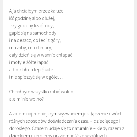
A ja chciałbym przez kałuże
iść godzinę albo dłużej,
trzy godziny lizać lody,
gapić się na samochody
i na deszcz, co leci z góry,
i na żaby, i na chmury,
cały dzień się w wannie chlapać
i motyle żółte łapać
albo z błota lepić kule
i nie spieszyć się w ogóle…
Chciałbym wszystko robić wolno,
ale mi nie wolno?
A zatem najtrudniejszym wyzwaniem jest łączenie dwóch
różnych sposobów doświadczania czasu – dziecięcego i
dorosłego. Czasem udaje się to naturalnie – kiedy razem z
dzieckiem czerpiemy przyjemność ze wspólnych