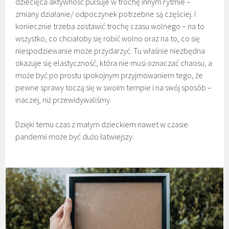
dziecięca aktywność pulsuje w trochę innym rytmie –
zmiany działanie/ odpoczynek potrzebne są częściej. I
koniecznie trzeba zostawić trochę czasu wolnego – na to
wszystko, co chciałoby się robić wolno oraz na to, co się
niespodziewanie może przydarzyć. Tu właśnie niezbędna
okazuje się elastyczność, która nie musi oznaczać chaosu, a
może być po prostu spokojnym przyjmowaniem tego, że
pewne sprawy toczą się w swoim tempie i na swój sposób –
inaczej, niż przewidywaliśmy.
Dzięki temu czas z małym dzieckiem nawet w czasie
pandemii może być dużo łatwiejszy.