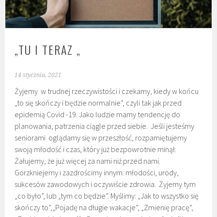
„TU I TERAZ „
14 stycznia, 2021
Żyjemy w trudnej rzeczywistości i czekamy, kiedy w końcu
„to się skończy i będzie normalnie”, czyli tak jak przed
epidemią Covid -19. Jako ludzie mamy tendencję do
planowania, patrzenia ciągle przed siebie. Jeśli jesteśmy
seniorami oglądamy się w przeszłość, rozpamiętujemy
swoją młodość i czas, który już bezpowrotnie minął.
Żałujemy, że już więcej za nami niż przed nami.
Gorzkniejemy i zazdrościmy innym: młodości, urody,
sukcesów zawodowych i oczywiście zdrowia. Żyjemy tym
„co było”, lub „tym co będzie”. Myślimy: „Jak to wszystko się
skończy to”,„Pojadę na długie wakacje”, „Zmienię pracę”,