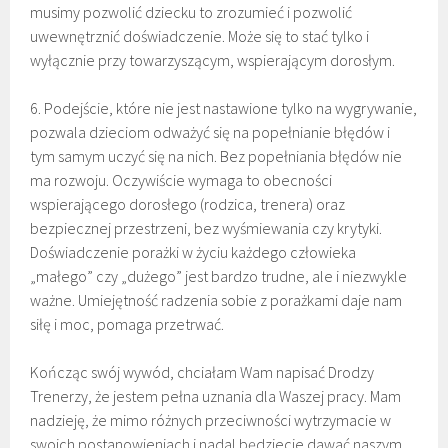
musimy pozwolić dziecku to zrozumieć i pozwolić
uwewnętrznić doświadczenie. Może się to stać tylko i
wyłącznie przy towarzyszącym, wspierającym dorosłym.
6. Podejście, które nie jest nastawione tylko na wygrywanie,
pozwala dzieciom odważyć się na popełnianie błędów i
tym samym uczyć się na nich. Bez popełniania błędów nie
ma rozwoju. Oczywiście wymaga to obecności
wspierającego dorosłego (rodzica, trenera) oraz
bezpiecznej przestrzeni, bez wyśmiewania czy krytyki.
Doświadczenie porażki w życiu każdego człowieka
„małego” czy „dużego” jest bardzo trudne, ale i niezwykle
ważne. Umiejętność radzenia sobie z porażkami daje nam
siłę i moc, pomaga przetrwać.
Kończąc swój wywód, chciałam Wam napisać Drodzy
Trenerzy, że jestem pełna uznania dla Waszej pracy. Mam
nadzieję, że mimo różnych przeciwności wytrzymacie w
swoich postanowieniach i nadal będziecie dawać naszym