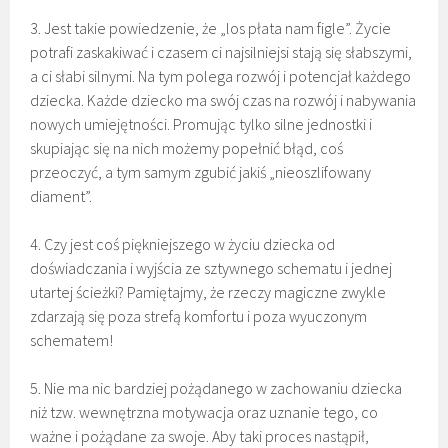
3. Jest takie powiedzenie, że „los płata nam figle”. Życie
potrafi zaskakiwać i czasem ci najsilniejsi stają się słabszymi,
a ci słabi silnymi. Na tym polega rozwój i potencjał każdego
dziecka. Każde dziecko ma swój czas na rozwój i nabywania
nowych umiejętności. Promując tylko silne jednostki i
skupiając się na nich możemy popełnić błąd, coś
przeoczyć, a tym samym zgubić jakiś „nieoszlifowany
diament”.
4. Czy jest coś piękniejszego w życiu dziecka od
doświadczania i wyjścia ze sztywnego schematu i jednej
utartej ścieżki? Pamiętajmy, że rzeczy magiczne zwykle
zdarzają się poza strefą komfortu i poza wyuczonym
schematem!
5. Nie ma nic bardziej pożądanego w zachowaniu dziecka
niż tzw. wewnętrzna motywacja oraz uznanie tego, co
ważne i pożądane za swoje. Aby taki proces nastąpił,