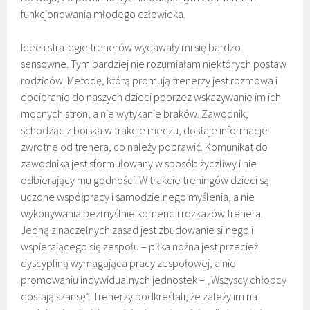
funkcjonowania młodego człowieka.
Idee i strategie trenerów wydawały mi się bardzo
sensowne. Tym bardziej nie rozumiałam niektórych postaw
rodziców. Metodę, którą promują trenerzy jest rozmowa i
docieranie do naszych dzieci poprzez wskazywanie im ich
mocnych stron, a nie wytykanie braków. Zawodnik,
schodząc z boiska w trakcie meczu, dostaje informacje
zwrotne od trenera, co należy poprawić. Komunikat do
zawodnika jest sformułowany w sposób życzliwy i nie
odbierający mu godności. W trakcie treningów dzieci są
uczone współpracy i samodzielnego myślenia, a nie
wykonywania bezmyślnie komend i rozkazów trenera.
Jedną z naczelnych zasad jest zbudowanie silnego i
wspierającego się zespołu – piłka nożna jest przecież
dyscypliną wymagająca pracy zespołowej, a nie
promowaniu indywidualnych jednostek – „Wszyscy chłopcy
dostają szansę”. Trenerzy podkreślali, że zależy im na