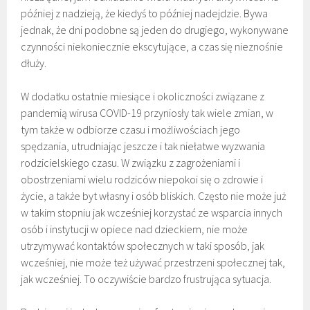
później z nadzieją, że kiedyś to później nadejdzie. Bywa
jednak, że dni podobne są jeden do drugiego, wykonywane
czynności niekoniecznie ekscytujące, a czas się nieznośnie
dłuży.
W dodatku ostatnie miesiące i okoliczności związane z
pandemią wirusa COVID-19 przyniosły tak wiele zmian, w
tym także w odbiorze czasu i możliwościach jego
spędzania, utrudniając jeszcze i tak niełatwe wyzwania
rodzicielskiego czasu. W związku z zagrożeniami i
obostrzeniami wielu rodziców niepokoi się o zdrowie i
życie, a także byt własny i osób bliskich. Często nie może już
w takim stopniu jak wcześniej korzystać ze wsparcia innych
osób i instytucji w opiece nad dzieckiem, nie może
utrzymywać kontaktów społecznych w taki sposób, jak
wcześniej, nie może też używać przestrzeni społecznej tak,
jak wcześniej. To oczywiście bardzo frustrująca sytuacja.