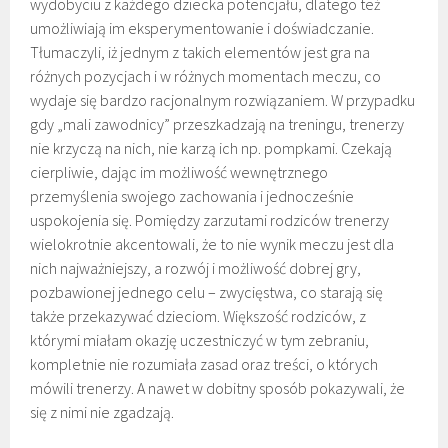
wydobyciu z każdego dziecka potencjału, dlatego też
umożliwiają im eksperymentowanie i doświadczanie.
Tłumaczyli, iż jednym z takich elementów jest gra na
różnych pozycjach i w różnych momentach meczu, co
wydaje się bardzo racjonalnym rozwiązaniem. W przypadku
gdy „mali zawodnicy” przeszkadzają na treningu, trenerzy
nie krzyczą na nich, nie karzą ich np. pompkami. Czekają
cierpliwie, dając im możliwość wewnętrznego
przemyślenia swojego zachowania i jednocześnie
uspokojenia się. Pomiędzy zarzutami rodziców trenerzy
wielokrotnie akcentowali, że to nie wynik meczu jest dla
nich najważniejszy, a rozwój i możliwość dobrej gry,
pozbawionej jednego celu – zwycięstwa, co starają się
także przekazywać dzieciom. Większość rodziców, z
którymi miałam okazję uczestniczyć w tym zebraniu,
kompletnie nie rozumiała zasad oraz treści, o których
mówili trenerzy. A nawet w dobitny sposób pokazywali, że
się z nimi nie zgadzają.