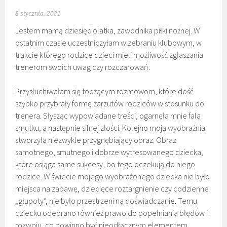
8 stycznia, 2021
Jestem mamą dziesięciolatka, zawodnika piłki nożnej. W
ostatnim czasie uczestniczyłam w zebraniu klubowym, w
trakcie którego rodzice dzieci mieli możliwość zgłaszania
trenerom swoich uwag czy rozczarowań.
Przysłuchiwałam się toczącym rozmowom, które dość
szybko przybrały formę zarzutów rodziców w stosunku do
trenera. Słysząc wypowiadane treści, ogarnęła mnie fala
smutku, a następnie silnej złości. Kolejno moja wyobraźnia
stworzyła niezwykle przygnębiający obraz. Obraz
samotnego, smutnego i dobrze wytresowanego dziecka,
które osiąga same sukcesy, bo tego oczekują do niego
rodzice. W świecie mojego wyobrażonego dziecka nie było
miejsca na zabawę, dziecięce roztargnienie czy codzienne
„głupoty”, nie było przestrzeni na doświadczanie. Temu
dziecku odebrano również prawo do popełniania błędów i
rozwoju, co powinno być nieodłącznym elementem