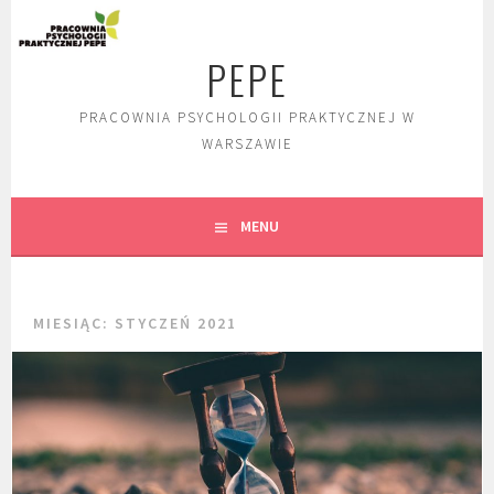
Skip
to
PEPE
content
PRACOWNIA PSYCHOLOGII PRAKTYCZNEJ W
WARSZAWIE
MENU
MIESIĄC:
STYCZEŃ 2021