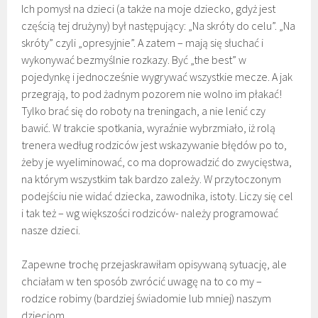
Ich pomysł na dzieci (a także na moje dziecko, gdyż jest
częścią tej drużyny) był następujący: „Na skróty do celu”. „Na
skróty” czyli „opresyjnie”. A zatem – mają się słuchać i
wykonywać bezmyślnie rozkazy. Być „the best” w
pojedynkę i jednocześnie wygrywać wszystkie mecze. A jak
przegrają, to pod żadnym pozorem nie wolno im płakać!
Tylko brać się do roboty na treningach, a nie lenić czy
bawić. W trakcie spotkania, wyraźnie wybrzmiało, iż rolą
trenera według rodziców jest wskazywanie błędów po to,
żeby je wyeliminować, co ma doprowadzić do zwycięstwa,
na którym wszystkim tak bardzo zależy. W przytoczonym
podejściu nie widać dziecka, zawodnika, istoty. Liczy się cel
i tak też – wg większości rodziców- należy programować
nasze dzieci.
Zapewne trochę przejaskrawiłam opisywaną sytuację, ale
chciałam w ten sposób zwrócić uwagę na to co my –
rodzice robimy (bardziej świadomie lub mniej) naszym
dzieciom.