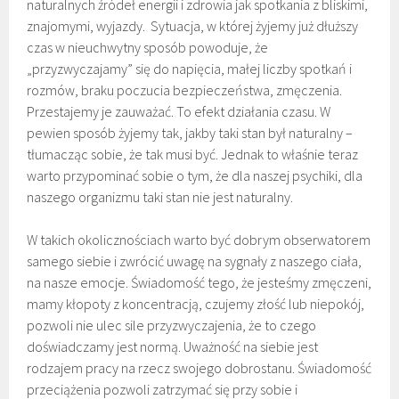
naturalnych źródeł energii i zdrowia jak spotkania z bliskimi,
znajomymi, wyjazdy. Sytuacja, w której żyjemy już dłuższy
czas w nieuchwytny sposób powoduje, że
„przyzwyczajamy” się do napięcia, małej liczby spotkań i
rozmów, braku poczucia bezpieczeństwa, zmęczenia.
Przestajemy je zauważać. To efekt działania czasu. W
pewien sposób żyjemy tak, jakby taki stan był naturalny –
tłumacząc sobie, że tak musi być. Jednak to właśnie teraz
warto przypominać sobie o tym, że dla naszej psychiki, dla
naszego organizmu taki stan nie jest naturalny.
W takich okolicznościach warto być dobrym obserwatorem
samego siebie i zwrócić uwagę na sygnały z naszego ciała,
na nasze emocje. Świadomość tego, że jesteśmy zmęczeni,
mamy kłopoty z koncentracją, czujemy złość lub niepokój,
pozwoli nie ulec sile przyzwyczajenia, że to czego
doświadczamy jest normą. Uważność na siebie jest
rodzajem pracy na rzecz swojego dobrostanu. Świadomość
przeciążenia pozwoli zatrzymać się przy sobie i