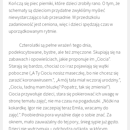
Kończą się piec pierniki, które dzieci zrobiły rano. O tym, że
schematy są dzieciom przydatne zwykliśmy myśleć
niewystarczająco lub przesadnie. W przedszkolu
zadaniowość jest ceniona, więc i dzieci spędzają czas w
uporządkowanym rytmie.
Czterolatki są pełne wrażeń tego dnia,
podekscytowane, bystre, ale też zmęczone. Skupiają się na
zabawach i opowieściach, jakie proponuje im „Ciocia”.
Starają się bardzo, chociaż co i raz pojawiają się wątki
poboczne („A Ty Ciociu nosisz maseczkę, bo nie chcesz się
zarazić koronawirusem.”, „A mój tata miał wczoraj urodziny.”,
„Ciociu, ładną mam bluzkę? Popatrz, tak się zmienia!”).
Ciocia przywołuje dzieci, stara się pokierować ich uwagę w
stronę tematu zajęć; nie ma czasu na pogaduszki. „Nóżki na
kokardkę. Igor nie zaczepiaj teraz Emila, wracamy do
zajęć.”. Poobiednia pora wyraźnie daje o sobie znać. Za
oknem, mało zauważalny do tej pory, śnieg sypie już gęsto.
Dzieci nie wytrzymują – odchodzą od koła, w którym