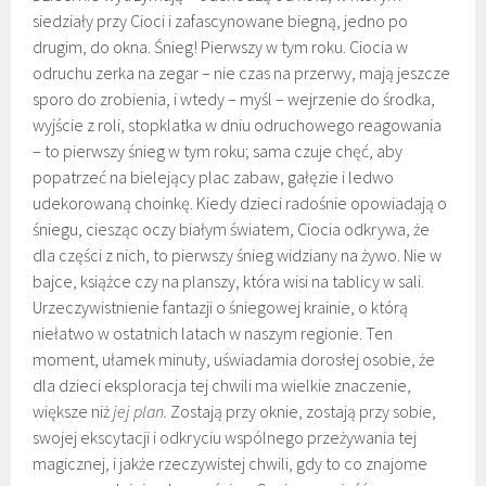
siedziały przy Cioci i zafascynowane biegną, jedno po
drugim, do okna. Śnieg! Pierwszy w tym roku. Ciocia w
odruchu zerka na zegar – nie czas na przerwy, mają jeszcze
sporo do zrobienia, i wtedy – myśl – wejrzenie do środka,
wyjście z roli, stopklatka w dniu odruchowego reagowania
– to pierwszy śnieg w tym roku; sama czuje chęć, aby
popatrzeć na bielejący plac zabaw, gałęzie i ledwo
udekorowaną choinkę. Kiedy dzieci radośnie opowiadają o
śniegu, ciesząc oczy białym światem, Ciocia odkrywa, że
dla części z nich, to pierwszy śnieg widziany na żywo. Nie w
bajce, książce czy na planszy, która wisi na tablicy w sali.
Urzeczywistnienie fantazji o śniegowej krainie, o którą
niełatwo w ostatnich latach w naszym regionie. Ten
moment, ułamek minuty, uświadamia dorosłej osobie, że
dla dzieci eksploracja tej chwili ma wielkie znaczenie,
większe niż
jej plan.
Zostają przy oknie, zostają przy sobie,
swojej ekscytacji i odkryciu wspólnego przeżywania tej
magicznej, i jakże rzeczywistej chwili, gdy to co znajome