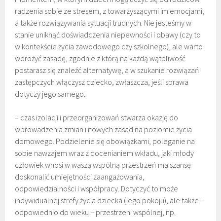
radzenia sobie ze stresem, z towarzyszącymi im emocjami,
a także rozwiązywania sytuacji trudnych. Nie jesteśmy w
stanie uniknąć doświadczenia niepewności i obawy (czy to
w kontekście życia zawodowego czy szkolnego), ale warto
wdrożyć zasadę, zgodnie z którą na każdą wątpliwość
postarasz się znaleźć alternatywę, a w szukanie rozwiązań
zastępczych włączysz dziecko, zwłaszcza, jeśli sprawa
dotyczy jego samego.
– czas izolacji i przeorganizowań stwarza okazję do
wprowadzenia zmian i nowych zasad na poziomie życia
domowego. Podzielenie się obowiązkami, poleganie na
sobie nawzajem wraz z docenianiem wkładu, jaki młody
człowiek wnosi w waszą wspólną przestrzeń ma szansę
doskonalić umiejętności zaangażowania,
odpowiedzialności i współpracy. Dotyczyć to może
indywidualnej strefy życia dziecka (jego pokoju), ale także –
odpowiednio do wieku – przestrzeni wspólnej, np.