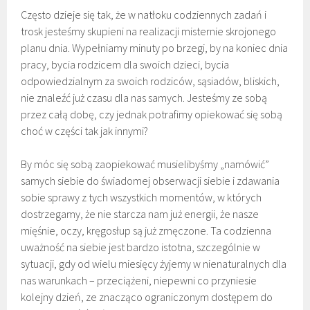
Często dzieje się tak, że w natłoku codziennych zadań i
trosk jesteśmy skupieni na realizacji misternie skrojonego
planu dnia. Wypełniamy minuty po brzegi, by na koniec dnia
pracy, bycia rodzicem dla swoich dzieci, bycia
odpowiedzialnym za swoich rodziców, sąsiadów, bliskich,
nie znaleźć już czasu dla nas samych. Jesteśmy ze sobą
przez całą dobę, czy jednak potrafimy opiekować się sobą
choć w części tak jak innymi?
By móc się sobą zaopiekować musielibyśmy „namówić”
samych siebie do świadomej obserwacji siebie i zdawania
sobie sprawy z tych wszystkich momentów, w których
dostrzegamy, że nie starcza nam już energii, że nasze
mięśnie, oczy, kręgosłup są już zmęczone. Ta codzienna
uważność na siebie jest bardzo istotna, szczególnie w
sytuacji, gdy od wielu miesięcy żyjemy w nienaturalnych dla
nas warunkach – przeciążeni, niepewni co przyniesie
kolejny dzień, ze znacząco ograniczonym dostępem do