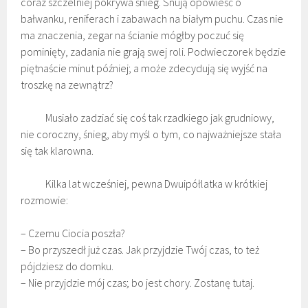
coraz szczelniej pokrywa śnieg. Snują opowieść o
bałwanku, reniferach i zabawach na białym puchu. Czas nie
ma znaczenia, zegar na ścianie mógłby poczuć się
pominięty, zadania nie grają swej roli. Podwieczorek będzie
piętnaście minut później; a może zdecydują się wyjść na
troszkę na zewnątrz?
Musiało zadziać się coś tak rzadkiego jak grudniowy,
nie coroczny, śnieg, aby myśl o tym, co najważniejsze stała
się tak klarowna.
Kilka lat wcześniej, pewna Dwuipółlatka w krótkiej
rozmowie:
– Czemu Ciocia poszła?
– Bo przyszedł już czas. Jak przyjdzie Twój czas, to też
pójdziesz do domku.
– Nie przyjdzie mój czas; bo jest chory. Zostanę tutaj.