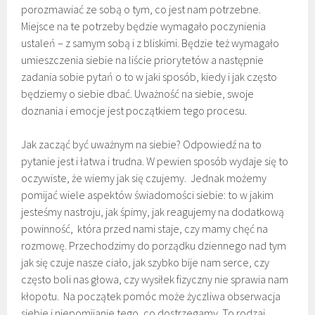
porozmawiać ze sobą o tym, co jest nam potrzebne.
Miejsce na te potrzeby będzie wymagało poczynienia
ustaleń – z samym sobą i z bliskimi. Będzie też wymagało
umieszczenia siebie na liście priorytetów a następnie
zadania sobie pytań o to w jaki sposób, kiedy i jak często
będziemy o siebie dbać. Uważność na siebie, swoje
doznania i emocje jest początkiem tego procesu.
Jak zacząć być uważnym na siebie? Odpowiedź na to
pytanie jest i łatwa i trudna. W pewien sposób wydaje się to
oczywiste, że wiemy jak się czujemy. Jednak możemy
pomijać wiele aspektów świadomości siebie: to w jakim
jesteśmy nastroju, jak śpimy, jak reagujemy na dodatkową
powinność, która przed nami staje, czy mamy chęć na
rozmowę. Przechodzimy do porządku dziennego nad tym
jak się czuje nasze ciało, jak szybko bije nam serce, czy
często boli nas głowa, czy wysiłek fizyczny nie sprawia nam
kłopotu. Na początek pomóc może życzliwa obserwacja
siebie i niepomijanie tego, co dostrzegamy. To rodzaj