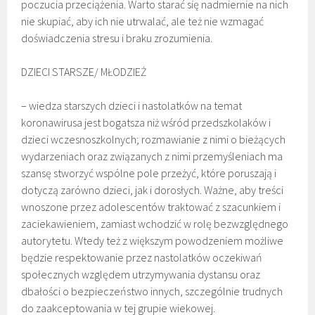
poczucia przeciążenia. Warto starać się nadmiernie na nich
nie skupiać, aby ich nie utrwalać, ale też nie wzmagać
doświadczenia stresu i braku zrozumienia.
DZIECI STARSZE/ MŁODZIEŻ
– wiedza starszych dzieci i nastolatków na temat
koronawirusa jest bogatsza niż wśród przedszkolaków i
dzieci wczesnoszkolnych; rozmawianie z nimi o bieżących
wydarzeniach oraz związanych z nimi przemyśleniach ma
szansę stworzyć wspólne pole przeżyć, które poruszają i
dotyczą zarówno dzieci, jak i dorosłych. Ważne, aby treści
wnoszone przez adolescentów traktować z szacunkiem i
zaciekawieniem, zamiast wchodzić w rolę bezwzględnego
autorytetu. Wtedy też z większym powodzeniem możliwe
będzie respektowanie przez nastolatków oczekiwań
społecznych względem utrzymywania dystansu oraz
dbałości o bezpieczeństwo innych, szczególnie trudnych
do zaakceptowania w tej grupie wiekowej.