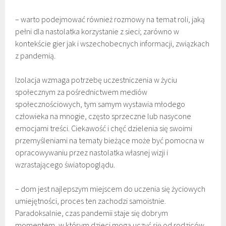
– warto podejmować również rozmowy na temat roli, jaką
pełni dla nastolatka korzystanie z sieci; zarówno w
kontekście gier jak i wszechobecnych informacji, związkach
z pandemią.
Izolacja wzmaga potrzebę uczestniczenia w życiu
społecznym za pośrednictwem mediów
społecznościowych, tym samym wystawia młodego
człowieka na mnogie, często sprzeczne lub nasycone
emocjami treści. Ciekawość i chęć dzielenia się swoimi
przemyśleniami na tematy bieżące może być pomocna w
opracowywaniu przez nastolatka własnej wizji i
wzrastającego światopoglądu.
– dom jest najlepszym miejscem do uczenia się życiowych
umiejętności, proces ten zachodzi samoistnie.
Paradoksalnie, czas pandemii staje się dobrym
momentem, w którym dzieci mogą uczyć się od rodziców