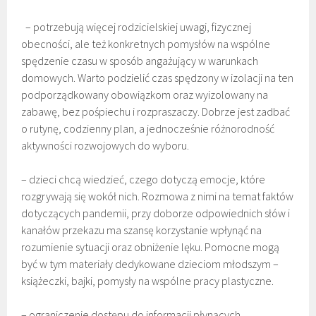
– potrzebują więcej rodzicielskiej uwagi, fizycznej
obecności, ale też konkretnych pomysłów na wspólne
spędzenie czasu w sposób angażujący w warunkach
domowych. Warto podzielić czas spędzony w izolacji na ten
podporządkowany obowiązkom oraz wyizolowany na
zabawę, bez pośpiechu i rozpraszaczy. Dobrze jest zadbać
o rutynę, codzienny plan, a jednocześnie różnorodność
aktywności rozwojowych do wyboru.
– dzieci chcą wiedzieć, czego dotyczą emocje, które
rozgrywają się wokół nich. Rozmowa z nimi na temat faktów
dotyczących pandemii, przy doborze odpowiednich słów i
kanałów przekazu ma szansę korzystanie wpłynąć na
rozumienie sytuacji oraz obniżenie lęku. Pomocne mogą
być w tym materiały dedykowane dzieciom młodszym –
książeczki, bajki, pomysły na wspólne pracy plastyczne.
– ograniczenie dostępu do informacji płynących