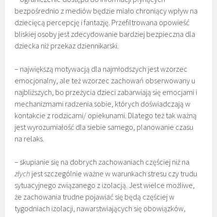
bezpośrednio z mediów będzie miało chroniący wpływ na
dziecięcą percepcję i fantazję. Przefiltrowana opowieść
bliskiej osoby jest zdecydowanie bardziej bezpieczna dla
dziecka niż przekaz dziennikarski.
– największą motywacją dla najmłodszych jest wzorzec
emocjonalny, ale też wzorzec zachowań obserwowany u
najbliższych, bo przeżycia dzieci zabarwiają się emocjami i
mechanizmami radzenia sobie, których doświadczają w
kontakcie z rodzicami/ opiekunami. Dlatego też tak ważną
jest wyrozumiałość dla siebie samego, planowanie czasu
na relaks.
– skupianie się na dobrych zachowaniach częściej niż na
złych
jest szczególnie ważne w warunkach stresu czy trudu
sytuacyjnego związanego z izolacją. Jest wielce możliwe,
że zachowania trudne pojawiać się będą częściej w
tygodniach izolacji, nawarstwiających się obowiązków,