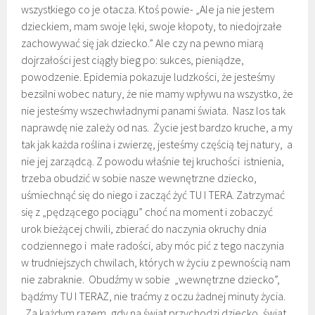
wszystkiego co je otacza. Ktoś powie- „Ale ja nie jestem
dzieckiem, mam swoje lęki, swoje kłopoty, to niedojrzałe
zachowywać się jak dziecko.” Ale czy na pewno miarą
dojrzałości jest ciągły bieg po: sukces, pieniądze,
powodzenie. Epidemia pokazuje ludzkości, że jesteśmy
bezsilni wobec natury, że nie mamy wpływu na wszystko, że
nie jesteśmy wszechwładnymi panami świata. Nasz los tak
naprawdę nie zależy od nas. Życie jest bardzo kruche, a my
tak jak każda roślina i zwierzę, jesteśmy częścią tej natury, a
nie jej zarządcą. Z powodu właśnie tej kruchości istnienia,
trzeba obudzić w sobie nasze wewnętrzne dziecko,
uśmiechnąć się do niego i zacząć żyć TU I TERA. Zatrzymać
się z „pędzącego pociągu” choć na moment i zobaczyć
urok bieżącej chwili, zbierać do naczynia okruchy dnia
codziennego i małe radości, aby móc pić z tego naczynia
w trudniejszych chwilach, których w życiu z pewnością nam
nie zabraknie. Obudźmy w sobie „wewnętrzne dziecko”,
bądźmy TU I TERAZ, nie traćmy z oczu żadnej minuty życia.
„Za każdym razem, gdy na świat przychodzi dziecko, świat