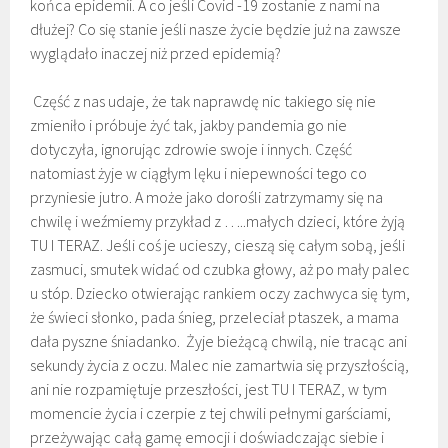
końca epidemii. A co jeśli Covid -19 zostanie z nami na
dłużej? Co się stanie jeśli nasze życie będzie już na zawsze
wyglądało inaczej niż przed epidemią?
Część z nas udaje, że tak naprawdę nic takiego się nie
zmieniło i próbuje żyć tak, jakby pandemia go nie
dotyczyła, ignorując zdrowie swoje i innych. Część
natomiast żyje w ciągłym lęku i niepewności tego co
przyniesie jutro. A może jako dorośli zatrzymamy się na
chwilę i weźmiemy przykład z …..małych dzieci, które żyją
TU I TERAZ. Jeśli coś je ucieszy, cieszą się całym sobą, jeśli
zasmuci, smutek widać od czubka głowy, aż po mały palec
u stóp. Dziecko otwierając rankiem oczy zachwyca się tym,
że świeci słonko, pada śnieg, przeleciał ptaszek, a mama
dała pyszne śniadanko. Żyje bieżącą chwilą, nie tracąc ani
sekundy życia z oczu. Malec nie zamartwia się przyszłością,
ani nie rozpamiętuje przeszłości, jest TU I TERAZ, w tym
momencie życia i czerpie z tej chwili pełnymi garściami,
przeżywając całą gamę emocji i doświadczając siebie i