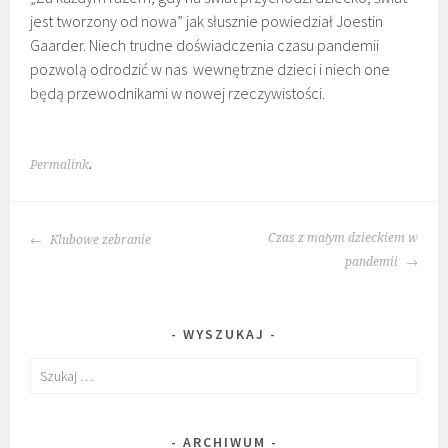
jest tworzony od nowa” jak słusznie powiedział Joestin
Gaarder. Niech trudne doświadczenia czasu pandemii
pozwolą odrodzić w nas wewnętrzne dzieci i niech one
będą przewodnikami w nowej rzeczywistości.
Permalink
.
POST
Czas z małym dzieckiem w
Klubowe zebranie
NAVIGATION
pandemii
WYSZUKAJ
Szukaj:
ARCHIWUM