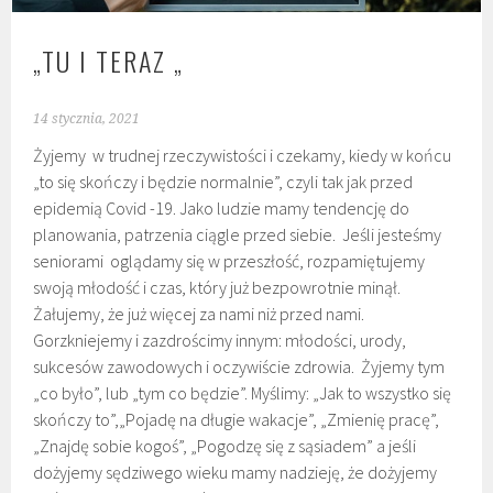
„TU I TERAZ „
14 stycznia, 2021
Żyjemy w trudnej rzeczywistości i czekamy, kiedy w końcu
„to się skończy i będzie normalnie”, czyli tak jak przed
epidemią Covid -19. Jako ludzie mamy tendencję do
planowania, patrzenia ciągle przed siebie. Jeśli jesteśmy
seniorami oglądamy się w przeszłość, rozpamiętujemy
swoją młodość i czas, który już bezpowrotnie minął.
Żałujemy, że już więcej za nami niż przed nami.
Gorzkniejemy i zazdrościmy innym: młodości, urody,
sukcesów zawodowych i oczywiście zdrowia. Żyjemy tym
„co było”, lub „tym co będzie”. Myślimy: „Jak to wszystko się
skończy to”,„Pojadę na długie wakacje”, „Zmienię pracę”,
„Znajdę sobie kogoś”, „Pogodzę się z sąsiadem” a jeśli
dożyjemy sędziwego wieku mamy nadzieję, że dożyjemy